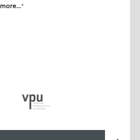
more...
*