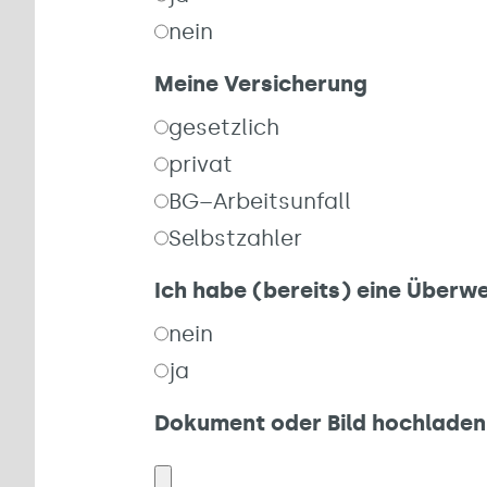
nein
Meine Versicherung
gesetzlich
privat
BG–Arbeitsunfall
Selbstzahler
Ich habe (bereits) eine Überw
nein
ja
Dokument oder Bild hochladen