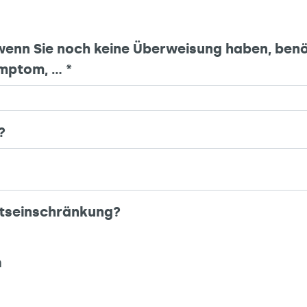
wenn Sie noch keine Überweisung haben, benö
ymptom, …
*
?
tätseinschränkung?
n