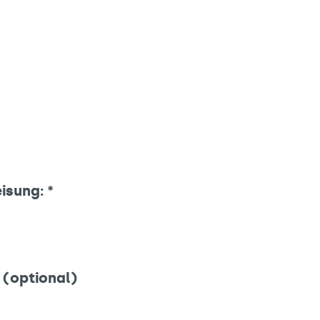
eisung:
*
 (optional)