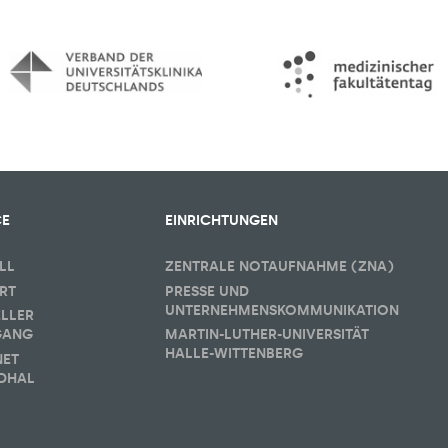
CE
EINRICHTUNGEN
LL
ZENTRALE NOTAUFNAHME (ZNA)
RT
PRESSE UND
UNTERNEHMENSKOMMUNIKATION
ELLER
GANG
MARTIN-LUTHER-UNIVERSITÄT
HALLE-WITTENBERG
NET
DHAL