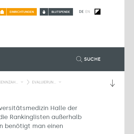
DE
EN
EINRICHTUNGEN
BLUTSPENDE
SUCHE
NNZAH...
EVALUIERUN...
versitätsmedizin Halle der
 die Rankinglisten außerhalb
en benötigt man einen