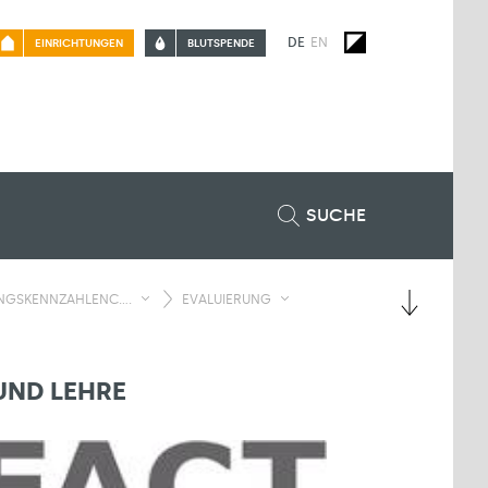
DE
EN
EINRICHTUNGEN
BLUTSPENDE
SUCHE
SKENNZAHLENC....
EVALUIERUNG
UND LEHRE