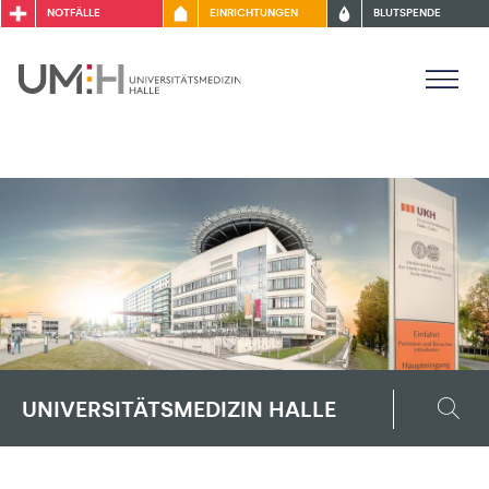
NOTFÄLLE
EINRICHTUNGEN
BLUTSPENDE
WIR
HELFEN
FORSCHEN
LEHREN
UNIVERSITÄTSMEDIZIN HALLE