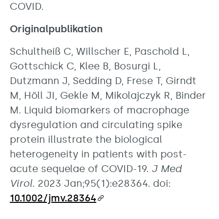
COVID.
Originalpublikation
Schultheiß C, Willscher E, Paschold L,
Gottschick C, Klee B, Bosurgi L,
Dutzmann J, Sedding D, Frese T, Girndt
M, Höll JI, Gekle M, Mikolajczyk R, Binder
M. Liquid biomarkers of macrophage
dysregulation and circulating spike
protein illustrate the biological
heterogeneity in patients with post-
acute sequelae of COVID-19.
J Med
Virol
. 2023 Jan;95(1):e28364. doi:
10.1002/jmv.28364