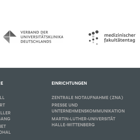
CE
EINRICHTUNGEN
LL
ZENTRALE NOTAUFNAHME (ZNA)
RT
PRESSE UND
UNTERNEHMENSKOMMUNIKATION
ELLER
GANG
MARTIN-LUTHER-UNIVERSITÄT
HALLE-WITTENBERG
NET
DHAL