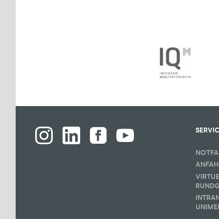
SERVI
NOTFA
ANFAH
VIRTU
RUND
INTRA
UNIME