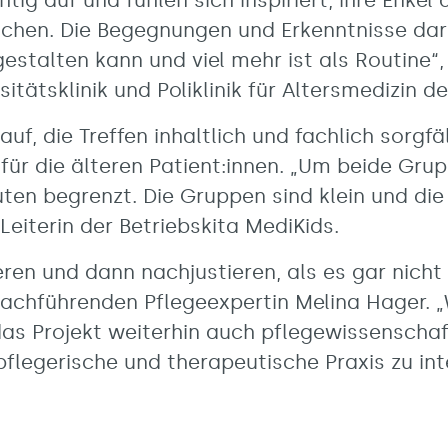
htig auf und fühlen sich inspiriert, ihre Enke
uchen. Die Begegnungen und Erkenntnisse dara
estalten kann und viel mehr ist als Routine“,
itätsklinik und Poliklinik für Altersmedizin d
uf, die Treffen inhaltlich und fachlich sorgf
 für die älteren Patient:innen. „Um beide Grup
uten begrenzt. Die Gruppen sind klein und die
, Leiterin der Betriebskita MediKids.
en und dann nachjustieren, als es gar nicht 
Fachführenden Pflegeexpertin Melina Hager. „
as Projekt weiterhin auch pflegewissenschaft
 pflegerische und therapeutische Praxis zu int