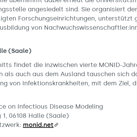
olle übernimmt dabei erneut die Universitätsm
ngsstelle angesiedelt sind. Sie organisiert d
igten Forschungseinrichtungen, unterstützt
Ausbildung von Nachwuchswissenschaftler:inn
lle (Saale)
tts findet die inzwischen vierte MONID-Jahr
n als auch aus dem Ausland tauschen sich d
ng von Infektionskrankheiten, mit dem Ziel, 
nce on Infectious Disease Modeling
g 1, 06108 Halle (Saale)
tzwerk:
monid.net