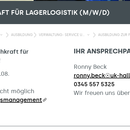
FT FÜR LAGERLOGISTIK (M/W/D)
AUSBILDUNG
VERWALTUNG- SERVICE U...
AUSBILDUNG ZUR 
IHR ANSPRECHP
hkraft für
!
Ronny Beck
.08.
ronny.beck☉uk-hall
0345 557 5325
cht möglich
Wir freuen uns über
gsmanagement