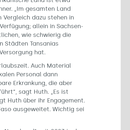
rikanische Land ist etwa
ohner. „Im gesamten Land
m Vergleich dazu stehen in
Verfügung; allein in Sachsen-
lichen, wie schwierig die
en Städten Tansanias
 Versorgung hat.
rlaubszeit. Auch Material
okalen Personal dann
bare Erkrankung, die aber
hrt“, sagt Huth. „Es ist
agt Huth über ihr Engagement.
Faso ausgeweitet. Wichtig sei