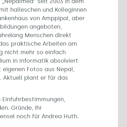
n „Nepalmed“ seit 2003 in dem
mit halleschen und Kolleginnen
rankenhaus von Amppipal, aber
tbildungen angeboten,
jahrelang Menschen direkt
 das praktische Arbeiten am
g nicht mehr so einfach
um in Informatik absolviert
t eigenen Fotos aus Nepal,
ktuell plant er für das
e Einfuhrbestimmungen,
en. Gründe, ihr
ensel noch für Andrea Huth.