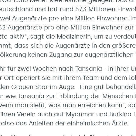
etwa 1.500 Meter Meereshöhe gelegen. Das af
eutschland und hat rund 57,3 Millionen Einw
zwei Augenärzte pro eine Million Einwohner. I
2 Augenärzte pro eine Million Einwohner zur 
e aktiv“, sagt die Medizinerin, um zu verdeut
mmt, dass sich die Augenärzte in den größer
ölkerung keinen Zugang zur augenärztlichen
r für zwei Wochen nach Tansania - in ihrer U
Vor Ort operiert sie mit ihrem Team und dem l
den Grauen Star im Auge. „Eine gut behandel
 wie Tansania zur Erblindung der Menschen fü
 wenn man sieht, was man erreichen kann“, s
r ihren Verein auch auf Myanmar und Burkina 
, also das Anleiten der einheimischen Ärzte.