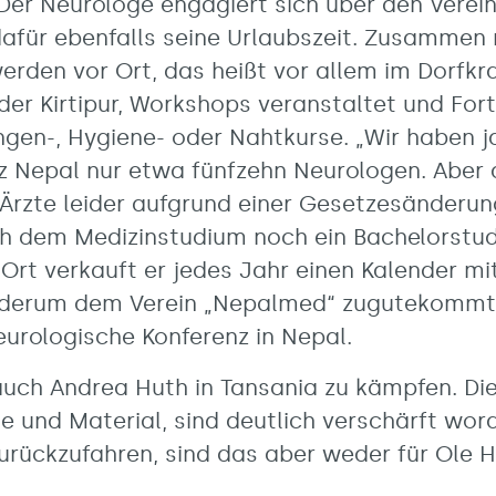
 Der Neurologe engagiert sich über den Verei
für ebenfalls seine Urlaubszeit. Zusammen 
erden vor Ort, das heißt vor allem im Dorfk
er Kirtipur, Workshops veranstaltet und For
ungen-, Hygiene- oder Nahtkurse. „Wir haben 
nz Nepal nur etwa fünfzehn Neurologen. Aber
 Ärzte leider aufgrund einer Gesetzesänderun
ch dem Medizinstudium noch ein Bachelorstudi
Ort verkauft er jedes Jahr einen Kalender mi
ederum dem Verein „Nepalmed“ zugutekommt. A
urologische Konferenz in Nepal.
uch Andrea Huth in Tansania zu kämpfen. Di
 und Material, sind deutlich verschärft word
ückzufahren, sind das aber weder für Ole H