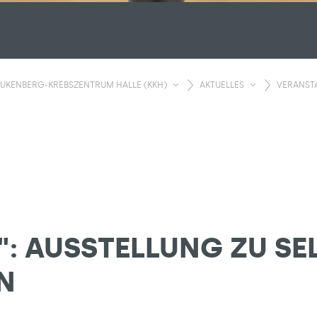
UKENBERG-KREBSZENTRUM HALLE (KKH)
AKTUELLES
VERANST
N": AUSSTELLUNG ZU SE
N