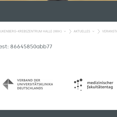
UKENBERG-KREBSZENTRUM HALLE (KKH)
AKTUELLES
VERANST
uest: 86645850abb77