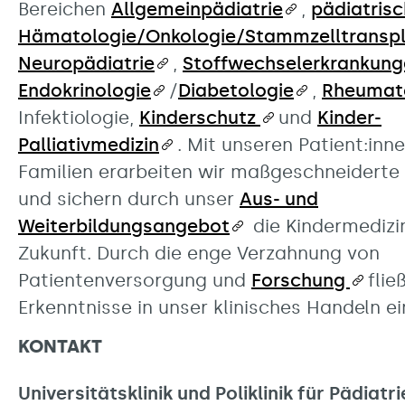
Bereichen
Allgemeinpädiatrie
,
pädiatris
Hämatologie/Onkologie/Stammzelltranspl
Neuropädiatrie
,
Stoffwechselerkrankung
Endokrinologie
/
Diabetologie
,
Rheumat
Infektiologie,
Kinderschutz
und
Kinder-
Palliativmedizin
. Mit unseren Patient:inn
Familien erarbeiten wir maßgeschneiderte
und sichern durch unser
Aus- und
Weiterbildungsangebot
die Kindermedizi
Zukunft. Durch die enge Verzahnung von
Patientenversorgung und
Forschung
flie
Erkenntnisse in unser klinisches Handeln ei
KONTAKT
Universitätsklinik und Poliklinik für Pädiatrie