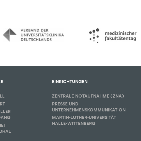
CE
EINRICHTUNGEN
LL
ZENTRALE NOTAUFNAHME (ZNA)
RT
PRESSE UND
UNTERNEHMENSKOMMUNIKATION
ELLER
GANG
MARTIN-LUTHER-UNIVERSITÄT
HALLE-WITTENBERG
NET
DHAL