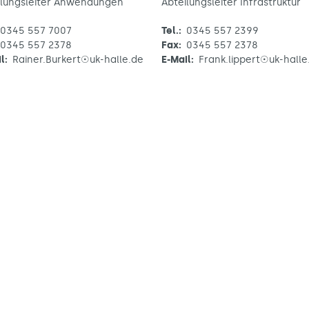
ilungsleiter Anwendungen
Abteilungsleiter Infrastruktur
0345 557 7007
Tel.:
0345 557 2399
0345 557 2378
Fax:
0345 557 2378
l:
Rainer.Burkert☉uk-halle.de
E-Mail:
Frank.lippert☉uk-halle