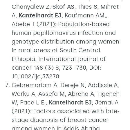
Chanyalew Z, Skof AS, Thies S, Mihret
A,
Kantelhardt EJ
, Kaufmann AM,,
Abebe T (2021): Population-based
human papillomavirus infection and
genotype distribution among women
in rural areas of South Central
Ethiopia. International journal of
cancer 148 (3) S, 723–730, DOI:
10,1002/ijc,33278.
Gebremariam A, Dereje N, Addissie A,
Worku A, Assefa M, Abreha A, Tigeneh
W, Pace L E,,
Kantelhardt EJ
, Jemal A
(2021): Factors associated with late-
stage diagnosis of breast cancer
among women in Addis Ababa