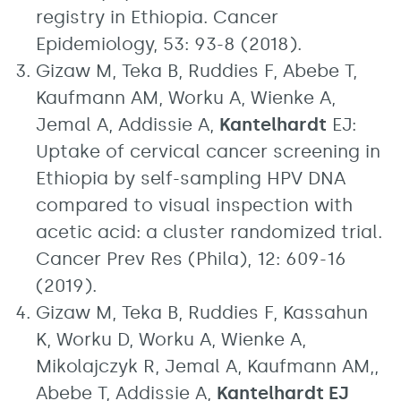
registry in Ethiopia. Cancer
Epidemiology, 53: 93-8 (2018).
Gizaw M, Teka B, Ruddies F, Abebe T,
Kaufmann AM, Worku A, Wienke A,
Jemal A, Addissie A,
Kantelhardt
EJ:
Uptake of cervical cancer screening in
Ethiopia by self-sampling HPV DNA
compared to visual inspection with
acetic acid: a cluster randomized trial.
Cancer Prev Res (Phila), 12: 609-16
(2019).
Gizaw M, Teka B, Ruddies F, Kassahun
K, Worku D, Worku A, Wienke A,
Mikolajczyk R, Jemal A, Kaufmann AM,,
Abebe T, Addissie A,
Kantelhardt EJ