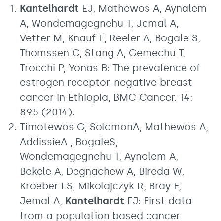
Kantelhardt
EJ, Mathewos A, Aynalem
A, Wondemagegnehu T, Jemal A,
Vetter M, Knauf E, Reeler A, Bogale S,
Thomssen C, Stang A, Gemechu T,
Trocchi P, Yonas B: The prevalence of
estrogen receptor-negative breast
cancer in Ethiopia, BMC Cancer. 14:
895 (2014).
Timotewos G, SolomonA, Mathewos A,
AddissieA , BogaleS,
Wondemagegnehu T, Aynalem A,
Bekele A, Degnachew A, Bireda W,
Kroeber ES, Mikolajczyk R, Bray F,
Jemal A,
Kantelhardt
EJ: First data
from a population based cancer