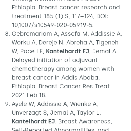
Ethiopia. Breast cancer research and
treatment 185 (1) S, 117–124, DOI:
10,1007/s10549-020-05919-5.
Gebremariam A, Assefa M, Addissie A,
Worku A, Dereje N, Abreha A, Tigeneh
W, Pace LE,
Kantelhardt EJ
, Jemal A.
Delayed initiation of adjuvant
chemotherapy among women with
breast cancer in Addis Ababa,
Ethiopia. Breast Cancer Res Treat.
2021 Feb 18.
Ayele W, Addissie A, Wienke A,
Unverzagt S, Jemal A, Taylor L,
Kantelhardt EJ
. Breast Awareness,
Self-Reported Abnormalities, and