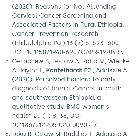
(2020): Reasons for Not Attending
Cervical Cancer Screening and
Associated Factors in Rural Ethiopia.
Cancer Prevention Research
(Philadelphia Pa,) 13 (7) S, 593–600,
DOI: 10,1158/1940-6207,CAPR-19-0485.
Getachew S, Tesfaw A, Kaba M, Wienke
A, Taylor L,
Kantelhardt EJ
,, Addissie A
(2020): Perceived barriers to early
diagnosis of breast Cancer in south
and southwestern Ethiopia: a
qualitative study. BMC women's
health 20 (1) S, 38, DOI:
10,1186/s12905-020-00909-7.
Teka B, Gizaw M, Ruddies F, Addissie A,