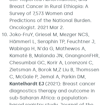
Breast Cancer in Rural Ethiopia: A
Survey of 7,573 Women and
Predictions of the National Burden.
Oncologist. 2021 Mar 2.
Joko-FruY, Griesel M, Mezger NCS,
Hämmerl L, Seraphin TP, Feuchtner J,
Wabinga H, N'da G, Mathewos A,
Kamaté B, Malanda JN, GnangnonFHR,
Chesumbai GC, Korir A, Lorenzoni C,
Zietsman A, Borok M,Z Liu B, Thomssen
C, McGale P, Jemal A, Parkin DM,
Kantelhardt EJ
(2021): Breast cancer
diagnostics therapy and outcome in
sub-Saharan Africa: a population-
based registry study. Journal of the