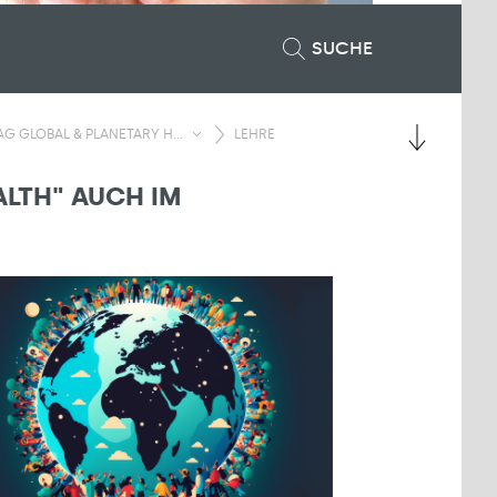
SUCHE
AG GLOBAL & PLANETARY H...
LEHRE
LTH" AUCH IM