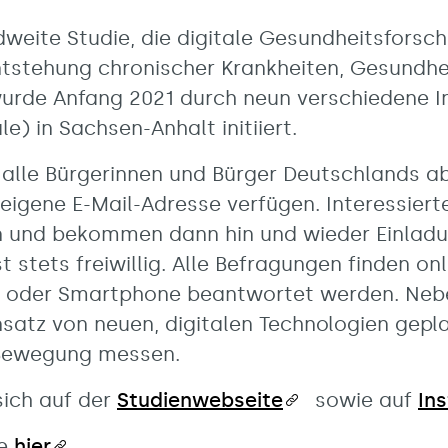
ndweite Studie, die digitale Gesundheitsfors
ntstehung chronischer Krankheiten, Gesundh
wurde Anfang 2021 durch neun verschiedene In
e) in Sachsen-Anhalt initiiert.
 alle Bürgerinnen und Bürger Deutschlands ab
eigene E-Mail-Adresse verfügen. Interessiert
n und bekommen dann hin und wieder Einlad
st stets freiwillig. Alle Befragungen finden o
r oder Smartphone beantwortet werden. Neb
nsatz von neuen, digitalen Technologien gepl
 Bewegung messen.
sich auf der
Studienwebseite
sowie auf
In
ie
hier
.