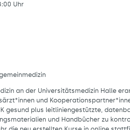
8:00 Uhr
llgemeinmedizin
dizin an der Universitätsmedizin Halle erar
särzt*innen und Kooperationspartner*inn
K gesund plus leitliniengestützte, datenb
smaterialien und Handbücher zu kontrov
r die neu erstellten Kurse in online statt