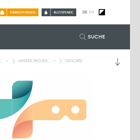
DE
EN
EINRICHTUNGEN
BLUTSPENDE
SUCHE
..
UNSERE PROJEK...
DIGICARE