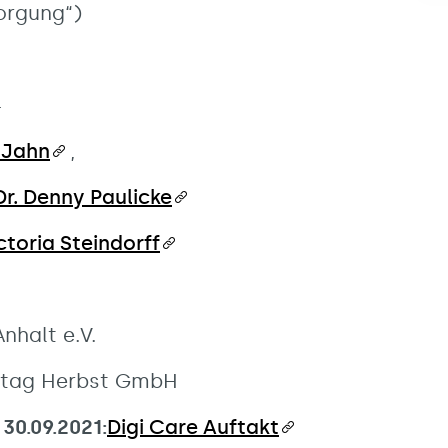
sorgung“)
4
k Jahn
,
 Dr. Denny Paulicke
toria Steindorff
halt e.V.
reitag Herbst GmbH
30.09.2021:
Digi Care Auftakt