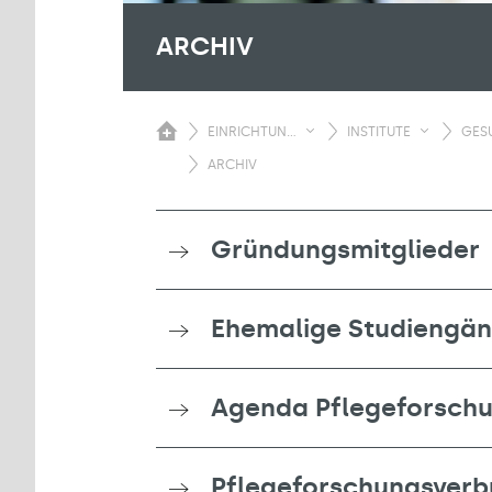
ARCHIV
EINRICHTUN...
INSTITUTE
GESU
ARCHIV
Gründungsmitglieder
Ehemalige Studiengä
Agenda Pflegeforsch
Pflegeforschungsverb