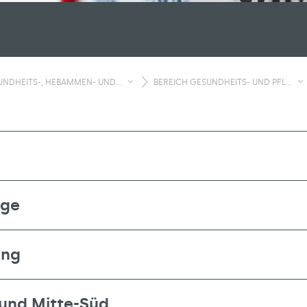
NDHEITS-, HEBAMMEN- UND...
BEREICH GESUNDHEITS- UND PFL...
nge
ung
und Mitte-Süd