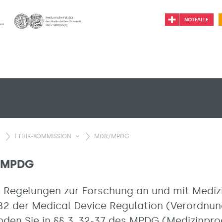
NOTFÄLLE
ETHIK-KOMMISSION
MDR/MPDG
/MPDG
e Regelungen zur Forschung an und mit Mediz
l 82 der Medical Device Regulation (Verordnun
nden Sie in §§ 3, 32-37 des MPDG (Medizinpr