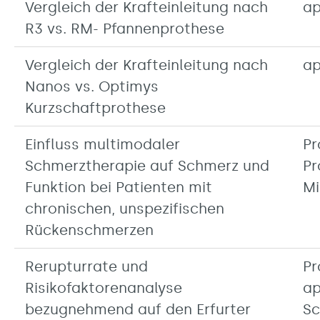
Vergleich der Krafteinleitung nach
ap
R3 vs. RM- Pfannenprothese
Vergleich der Krafteinleitung nach
ap
Nanos vs. Optimys
Kurzschaftprothese
Einfluss multimodaler
Pr
Schmerztherapie auf Schmerz und
Pr
Funktion bei Patienten mit
Mi
chronischen, unspezifischen
Rückenschmerzen
Rerupturrate und
Pr
Risikofaktorenanalyse
ap
bezugnehmend auf den Erfurter
Sc