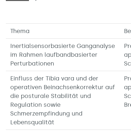
Thema
Be
Inertialsensorbasierte Ganganalyse
Pr
im Rahmen laufbandbasierter
ap
Perturbationen
Sc
Einfluss der Tibia vara und der
Pr
operativen Beinachsenkorrektur auf
ap
die posturale Stabilität und
Sc
Regulation sowie
B
Schmerzempfindung und
Lebensqualität