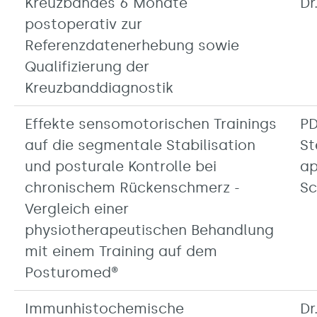
Kreuzbandes 6 Monate
Dr
postoperativ zur
Referenzdatenerhebung sowie
Qualifizierung der
Kreuzbanddiagnostik
Effekte sensomotorischen Trainings
PD
auf die segmentale Stabilisation
St
und posturale Kontrolle bei
ap
chronischem Rückenschmerz -
Sc
Vergleich einer
physiotherapeutischen Behandlung
mit einem Training auf dem
Posturomed®
Immunhistochemische
Dr