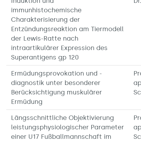
Induktion und
Dr
immunhistochemische
Charakterisierung der
Entzündungsreaktion am Tiermodell
der Lewis-Ratte nach
intraartikulärer Expression des
Superantigens gp 120
Ermüdungsprovokation und -
Pr
diagnostik unter besonderer
ap
Berücksichtigung muskulärer
Sc
Ermüdung
Längsschnittliche Objektivierung
Pr
leistungsphysiologischer Parameter
ap
einer U17 Fußballmannschaft im
Sc