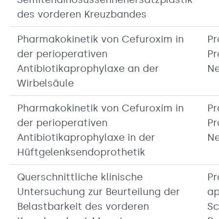
des vorderen Kreuzbandes
Pharmakokinetik von Cefuroxim in
Pr
der perioperativen
Pr
Antibiotikaprophylaxe an der
N
Wirbelsäule
Pharmakokinetik von Cefuroxim in
Pr
der perioperativen
Pr
Antibiotikaprophylaxe in der
N
Hüftgelenksendoprothetik
Querschnittliche klinische
Pr
Untersuchung zur Beurteilung der
ap
Belastbarkeit des vorderen
Sc