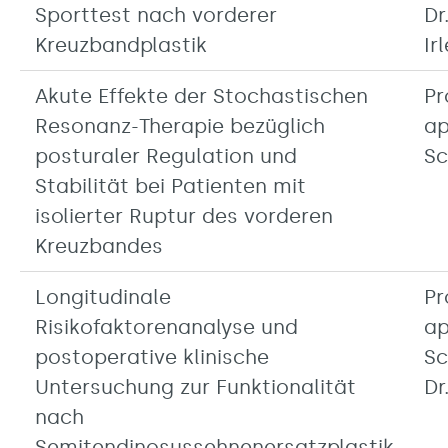
Sporttest nach vorderer
Dr
Kreuzbandplastik
Ir
Akute Effekte der Stochastischen
Pr
Resonanz-Therapie bezüglich
ap
posturaler Regulation und
S
Stabilität bei Patienten mit
isolierter Ruptur des vorderen
Kreuzbandes
Longitudinale
Pr
Risikofaktorenanalyse und
ap
postoperative klinische
Sc
Untersuchung zur Funktionalität
Dr
nach
Semitendinosussehnenersatzplastik