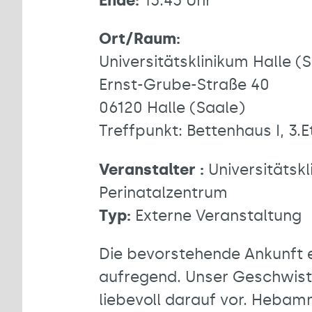
Ende:
15:45 Uhr
Ort/Raum:
Universitätsklinikum Halle (
Ernst-Grube-Straße 40
06120 Halle (Saale)
Treffpunkt: Bettenhaus I, 3.
Veranstalter :
Universitätskl
Perinatalzentrum
Typ:
Externe Veranstaltung
Die bevorstehende Ankunft e
aufregend. Unser Geschwiste
liebevoll darauf vor. Hebam