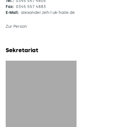
Tel.:
0345 557 4805
Fax:
0345 557 4883
E-Mail:
alexander.zeh☉uk-halle.de
Zur Person
Sekretariat