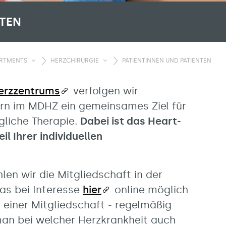
NTEN
ARTMENTS
HERZCHIRURGIE
PATIENTINNEN UND PATIENTEN
erzzentrums
verfolgen wir
n im MDHZ ein gemeinsames Ziel für
gliche Therapie.
Dabei ist das Heart-
l Ihrer individuellen
en wir die Mitgliedschaft in der
was bei Interesse
hier
online möglich
 einer Mitgliedschaft - regelmäßig
man bei welcher Herzkrankheit auch