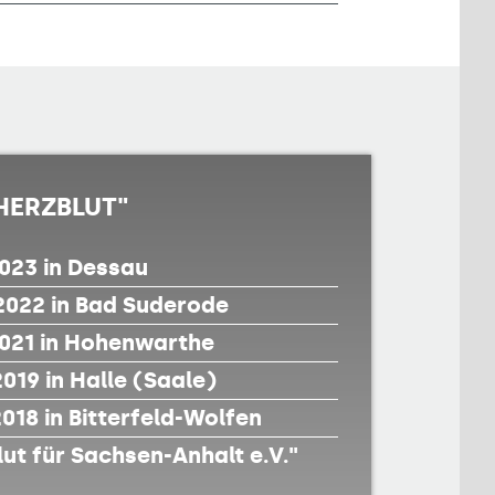
HERZBLUT"
2023 in Dessau
2022 in Bad Suderode
2021 in Hohenwarthe
019 in Halle (Saale)
018 in Bitterfeld-Wolfen
ut für Sachsen-Anhalt e.V."